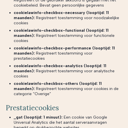
Registreert of de gebruiker akkoord is gegaan met het
cookiebeleid. Bevat geen persoonlijke gegevens
cookielawinfo-checkbox-necessary (looptijd: 11
maanden):
Registreert toestemming voor noodzakelijke
cookies
cookielawinfo-checkbox-functional (looptijd: 11
maanden):
Registreert toestemming voor functionele
cookies
cookielawinfo-checkbox-performance (looptijd: 11
maanden):
Registreert toestemming voor
prestatiecookies
cookielawinfo-checkbox-analytics (looptijd: 11
maanden):
Registreert toestemming voor analytische
cookies
cookielawinfo-checkbox-others (looptijd: 11
maanden):
Registreert toestemming voor cookies in de
categorie “Overige”
Prestatiecookies
_gat (looptijd: 1 minuut):
Een cookie van Google
Universal Analytics die het aantal serveraanvragen
beperkt op drukbezochte websites