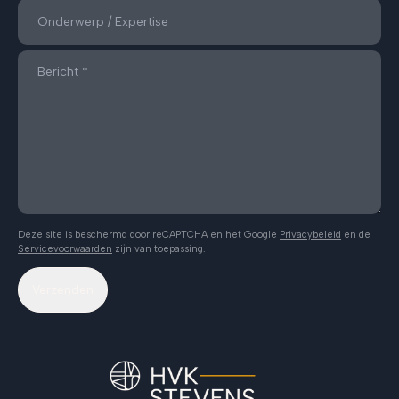
Deze site is beschermd door reCAPTCHA en het Google
Privacybeleid
en de
Servicevoorwaarden
zijn van toepassing.
Verzenden