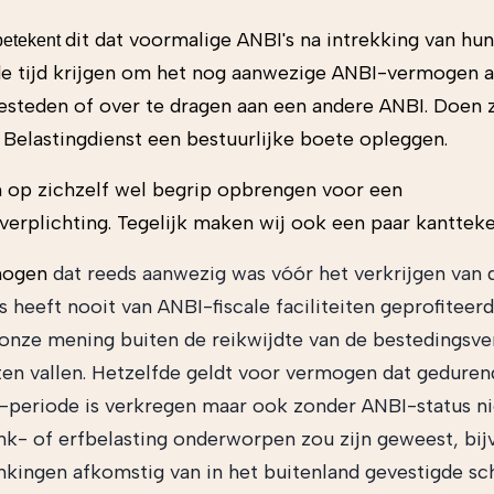
dit dat voormalige ANBI's na intrekking van hun
betekent
de tijd krijgen om het nog aanwezige ANBI-vermogen
esteden of over te dragen aan een andere ANBI. Doen zi
 Belastingdienst een bestuurlijke boete opleggen.
 op zichzelf wel begrip opbrengen voor een
verplichting. Tegelijk maken wij ook een paar kanttek
mogen
dat reeds aanwezig was vóór het verkrijgen van
s heeft nooit van ANBI-fiscale faciliteiten geprofiteer
 onze mening buiten de reikwijdte van de bestedingsve
en vallen. Hetzelfde geldt voor vermogen dat geduren
-periode is verkregen maar ook zonder ANBI-status ni
nk- of erfbelasting onderworpen zou zijn geweest, bi
nkingen afkomstig van in het buitenland gevestigde sc