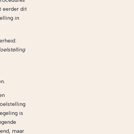
procedures
t eerder dit
lling in
erheid:
elstelling
n.
en
oelstelling
egeling is
angende
kend, maar