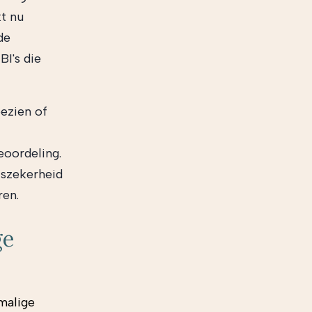
kt nu
de
BI's die
bezien of
eoordeling.
tszekerheid
ren.
ge
malige