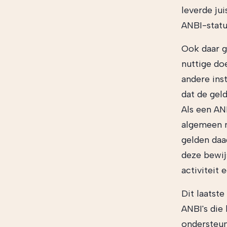
leverde jui
ANBI-statu
Ook daar g
nuttige do
andere ins
dat de gel
Als een AN
algemeen nu
gelden daa
deze bewij
activiteit 
Dit laatste
ANBI's die
ondersteun