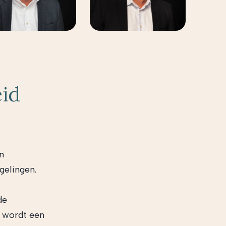
eid
n
gelingen.
de
e wordt een