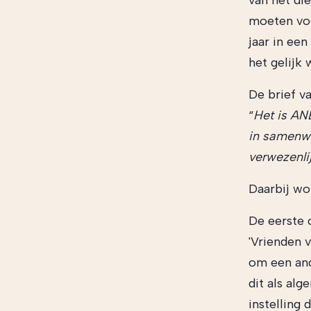
van het di
moeten voer
jaar in een
het gelijk 
De brief va
“
Het is AN
in samenwe
verwezenli
Daarbij wo
De eerste 
'Vrienden v
om een and
dit als al
instelling