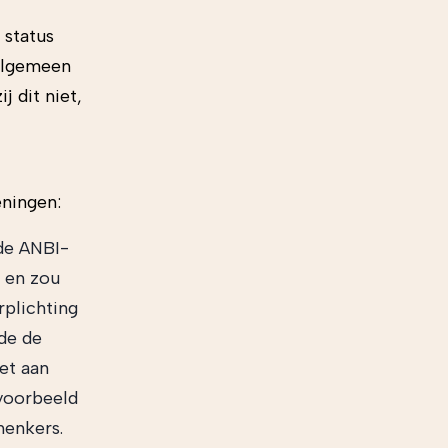
 status
 algemeen
j dit niet,
eningen:
 de ANBI-
d en zou
rplichting
de de
et aan
jvoorbeeld
henkers.