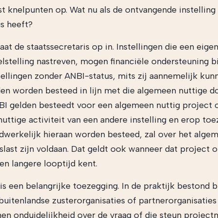
st knelpunten op. Wat nu als de ontvangende instelling 
s heeft?
aat de staatssecretaris op in. Instellingen die een eig
elstelling nastreven, mogen financiële ondersteuning b
tellingen zonder ANBI-status, mits zij aannemelijk ku
den worden besteed in lijn met die algemeen nuttige doe
BI gelden besteedt voor een algemeen nuttig project 
ttige activiteit van een andere instelling en erop toe
dwerkelijk hieraan worden besteed, zal over het alge
slast zijn voldaan. Dat geldt ook wanneer dat project o
een langere looptijd kent.
 is een belangrijke toezegging. In de praktijk bestond b
 buitenlandse zusterorganisaties of partnerorganisaties
en onduidelijkheid over de vraag of die steun projec