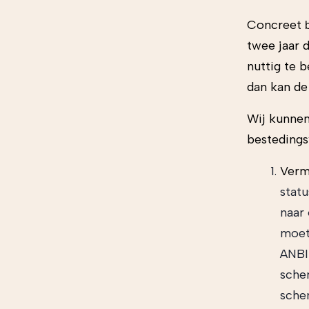
Concreet
twee jaar 
nuttig te b
dan kan de
Wij kunnen
bestedings
Ver
statu
naar
moet
ANBI
sche
sche