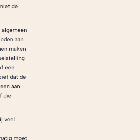
niet de
en algemeen
ieden aan
nnen maken
lstelling.
of een
ziet dat de
meen aan
f die
ij veel
tmatig moet