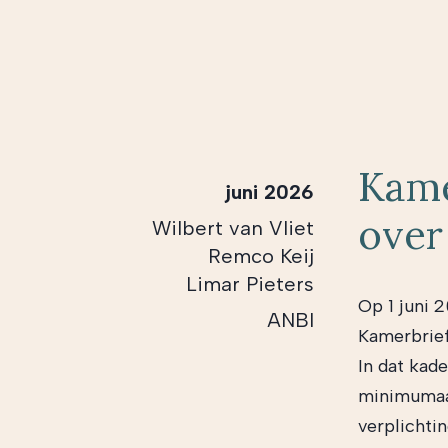
Kame
juni 2026
over
Wilbert van Vliet
Remco Keij
Limar Pieters
Op 1 juni 
ANBI
Kamerbrief
In dat kade
minimumaa
verplichti