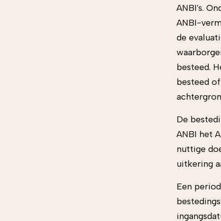
ANBI's. On
ANBI-vermo
de evaluati
waarborgen
besteed. H
besteed of
achtergron
De bestedi
ANBI het A
nuttige doe
uitkering 
Een periode
bestedings
ingangsdat