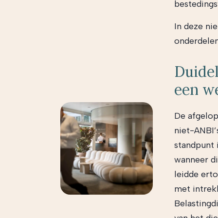
bestedings
In deze ni
onderdelen
Duidel
een w
De afgelo
niet-ANBI’
standpunt 
wanneer di
leidde ert
met intrek
Belastingdi