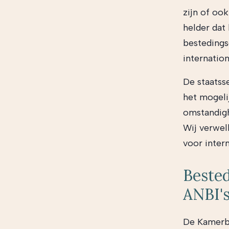
zijn of ook
helder dat
bestedings
internation
De staatss
het mogeli
omstandigh
Wij verwel
voor inter
Bested
ANBI's
De Kamerb