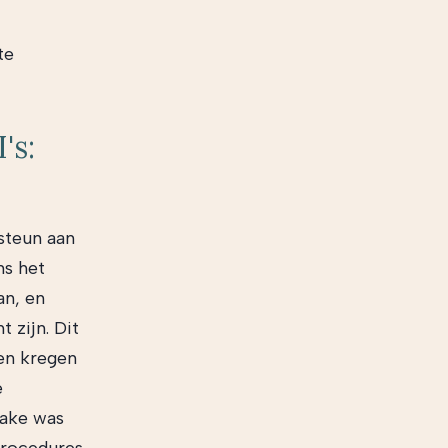
te
's:
 steun aan
ms het
an, en
 zijn. Dit
ken kregen
e
rake was