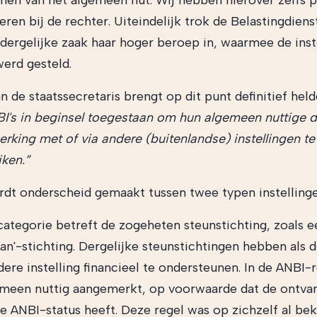
enen van het algemeen nut. Wij hebben hierover zelfs 
en bij de rechter. Uiteindelijk trok de Belastingdiens
 dergelijke zaak haar hoger beroep in, waarmee de inste
werd gesteld.
n de staatssecretaris brengt op dit punt definitief held
BI's in beginsel toegestaan om hun algemeen nuttige do
rking met of via andere (buitenlandse) instellingen te
jken.”
rdt onderscheid gemaakt tussen twee typen instellinge
categorie betreft de zogeheten steunstichting, zoals e
an'-stichting. Dergelijke steunstichtingen hebben als d
ere instelling financieel te ondersteunen. In de ANBI-r
gemeen nuttig aangemerkt, op voorwaarde dat de ontv
 de ANBI-status heeft. Deze regel was op zichzelf al be