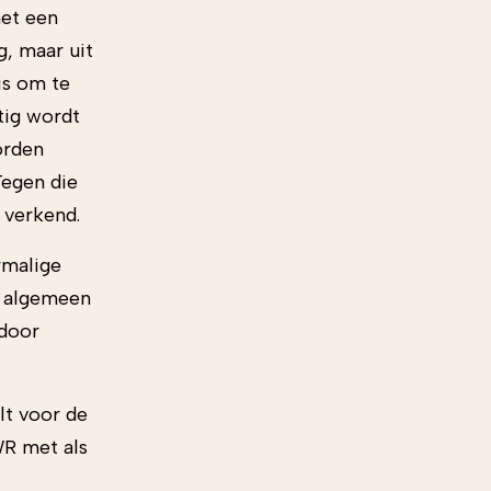
met een
, maar uit
is om te
tig wordt
orden
Tegen die
 verkend.
rmalige
n algemeen
 door
elt voor de
WR met als