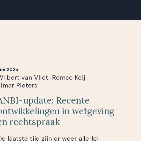
uni 2025
Wilbert van Vliet
Remco Keij
,
,
Limar Pieters
ANBI-update: Recente
ontwikkelingen in wetgeving
en rechtspraak
e laatste tijd zijn er weer allerlei