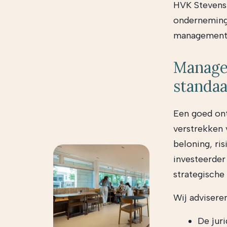
HVK Stevens 
onderneminge
management 
Managem
standa
Een goed ont
verstrekken 
beloning, ris
investeerder
strategische 
Wij advisere
De juri