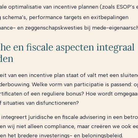
ale optimalisatie van incentive plannen (zoals ESOP’s 
g schema’s, performance targets en exitbepalingen
ance- en zeggenschapskwesties bij mede-eigenaarsc
che en fiscale aspecten integraal
den
eit van een incentive plan staat of valt met een sluiten
nderbouwing. Welke vorm van participatie is passend: o
rtificaten of een reguliere bonus? Hoe wordt omgegaa
f situaties van disfunctioneren?
integreert juridische en fiscale advisering in een betr
n wij niet alleen compliance, maar creëren we ook ee
nen het bredere investerings- en beloningsbeleid.