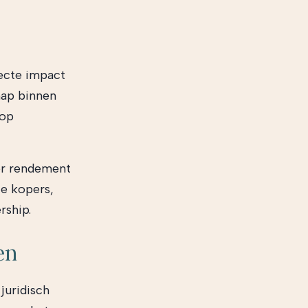
recte impact
hap binnen
 op
ter rendement
le kopers,
rship.
en
juridisch