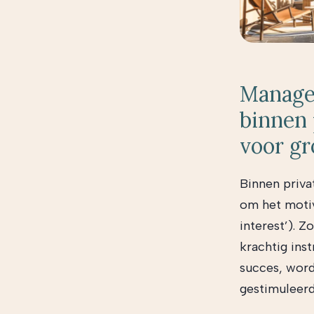
Managem
binnen 
voor gr
Binnen priva
om het motiv
interest’). 
krachtig in
succes, word
gestimuleerd