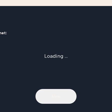
met:
Loading ...
Meer