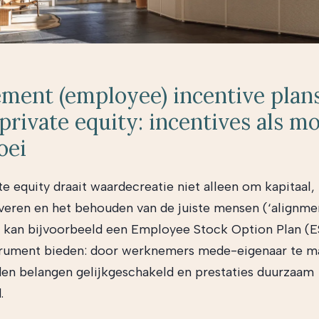
ent (employee) incentive plan
private equity: incentives als m
oei
te equity draait waardecreatie niet alleen om kapitaal
eren en het behouden van de juiste mensen (‘alignme
Zo kan bijvoorbeeld een Employee Stock Option Plan (
strument bieden: door werknemers mede-eigenaar te m
en belangen gelijkgeschakeld en prestaties duurzaam
.