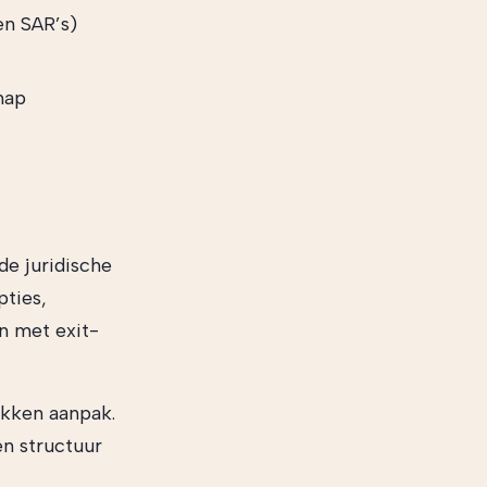
en SAR’s)
hap
de juridische
pties,
n met exit-
okken aanpak.
n structuur