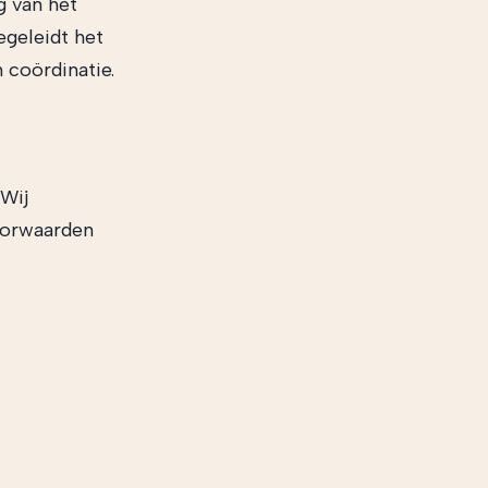
g van het
egeleidt het
 coördinatie.
 Wij
voorwaarden