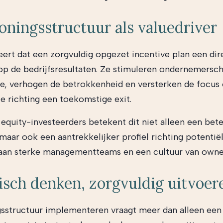
oningsstructuur als valuedriver
leert dat een zorgvuldig opgezet incentive plan een di
p de bedrijfsresultaten. Ze stimuleren ondernemersc
ie, verhogen de betrokkenheid en versterken de focus
e richting een toekomstige exit.
 equity-investeerders betekent dit niet alleen een be
 maar ook een aantrekkelijker profiel richting potentië
aan sterke managementteams en een cultuur van owne
isch denken, zorgvuldig uitvoer
sstructuur implementeren vraagt meer dan alleen een 