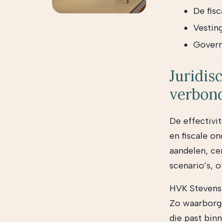
De fisc
Vestin
Govern
Juridis
verbon
De effectivit
en fiscale o
aandelen, ce
scenario’s, o
HVK Stevens 
Zo waarborge
die past bin