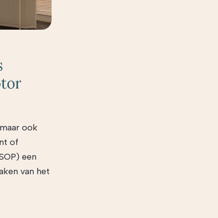
s
otor
, maar ook
nt of
ESOP) een
aken van het