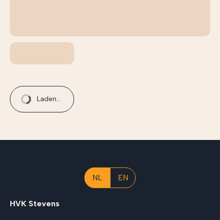
Laden...
NL
EN
HVK Stevens