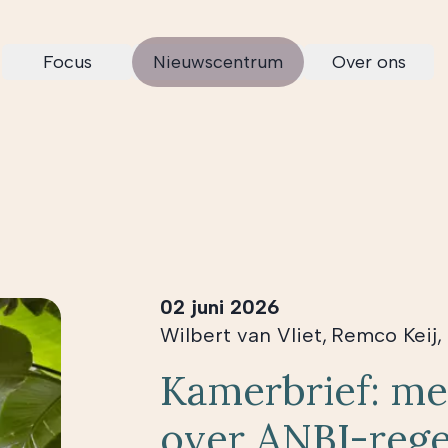
Focus
Nieuwscentrum
Over ons
02 juni 2026
Wilbert van Vliet
,
Remco Keij
,
Kamerbrief: me
over ANBI-rege