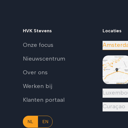
HVK Stevens
Locaties
Onze focus
Amsterd
Nieuwscentrum
Over ons
Werken bij
Luxembo
Klanten portaal
Curaçao
NL
EN