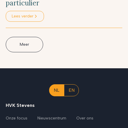
particulier
Lees verder
Meer
NL
EN
HVK Stevens
Onze focus
Nieuwscentrum
Over ons