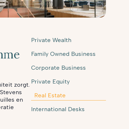
Private Wealth
imme
Family Owned Business
Corporate Business
Private Equity
teit zorgt.
 Stevens
Real Estate
illes en
ratie
International Desks