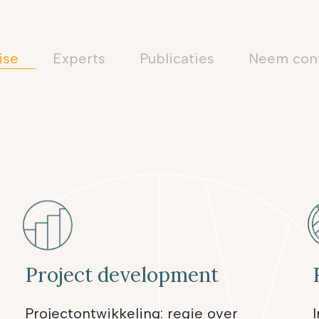
ise
Experts
Publicaties
neem con
Project development
Projectontwikkeling: regie over