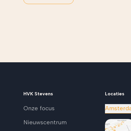
HVK Stevens
Locaties
Onze focus
Amsterd
Nieuwscentrum