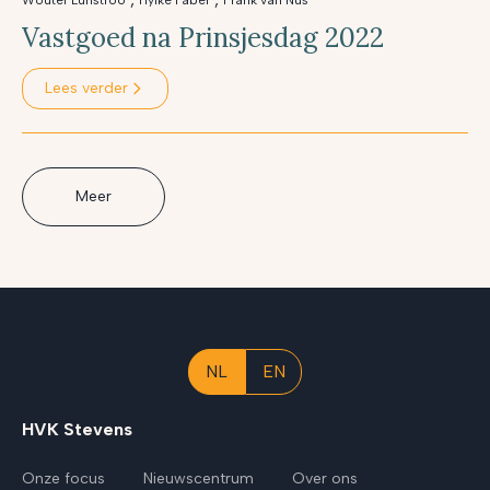
Wouter Lunstroo
Hylke Faber
Frank van Nus
Vastgoed na Prinsjesdag 2022
Lees verder
Meer
NL
EN
HVK Stevens
Onze focus
Nieuwscentrum
Over ons