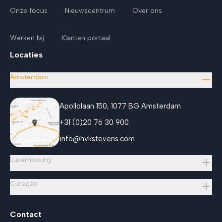
Onze focus
Nieuwscentrum
Over ons
Werken bij
Klanten portaal
Locaties
Amsterdam
Apollolaan 150, 1077 BG Amsterdam
+31 (0)20 76 30 900
info@hvkstevens.com
Luxembourg
Curaçao
Contact