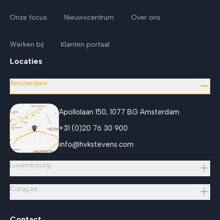
Onze focus
Nieuwscentrum
Over ons
Werken bij
Klanten portaal
Locaties
Amsterdam
Apollolaan 150, 1077 BG Amsterdam
+31 (0)20 76 30 900
info@hvkstevens.com
Luxembourg
Curaçao
Contact