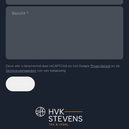
Deze site is beschermd door reCAPTCHA en het Google
Privacybeleid
en de
Servicevoorwaarden
zijn van toepassing.
Verzenden