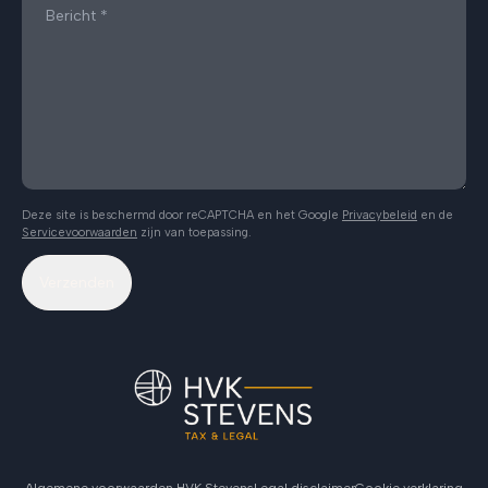
Deze site is beschermd door reCAPTCHA en het Google
Privacybeleid
en de
Servicevoorwaarden
zijn van toepassing.
Verzenden