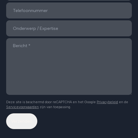
Deze site is beschermd door reCAPTCHA en het Google
Privacybeleid
en de
Servicevoorwaarden
zijn van toepassing.
Verzenden