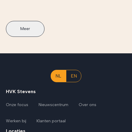
Meer
NL
EN
HVK Stevens
Onze focus
Nieuwscentrum
Over ons
Werken bij
Klanten portaal
Locaties