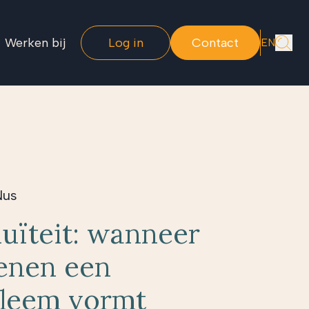
Werken bij
Log in
Contact
EN
Nus
uïteit: wanneer
enen een
obleem vormt