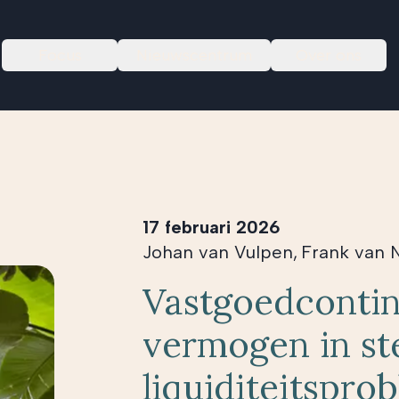
Focus
Nieuwscentrum
Over ons
17 februari 2026
Johan van Vulpen
,
Frank van 
Vastgoedcontin
vermogen in st
liquiditeitspr