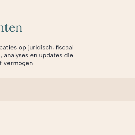
chten
aties op juridisch, fiscaal
n, analyses en updates die
of vermogen