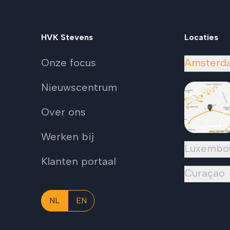
HVK Stevens
Locaties
Onze focus
Amsterd
Nieuwscentrum
Over ons
Werken bij
Luxembo
Klanten portaal
Curaçao
NL
EN