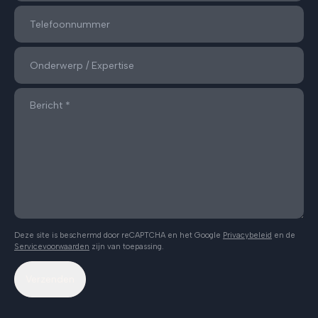
Deze site is beschermd door reCAPTCHA en het Google
Privacybeleid
en de
Servicevoorwaarden
zijn van toepassing.
Verzenden