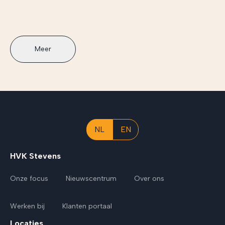
Meer
NL
EN
HVK Stevens
Onze focus
Nieuwscentrum
Over ons
Werken bij
Klanten portaal
Locaties