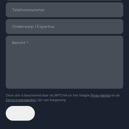
Deze site is beschermd door reCAPTCHA en het Google
Privacybeleid
en de
Servicevoorwaarden
zijn van toepassing.
Verzenden