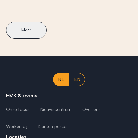
Meer
NL
EN
HVK Stevens
Onze focus
Nieuwscentrum
Over ons
Werken bij
Klanten portaal
Locaties