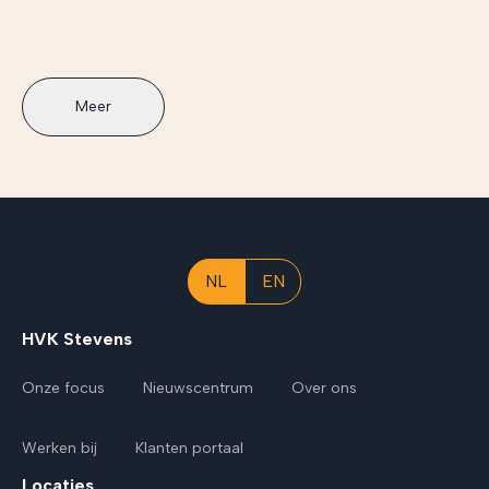
Meer
NL
EN
HVK Stevens
Onze focus
Nieuwscentrum
Over ons
Werken bij
Klanten portaal
Locaties