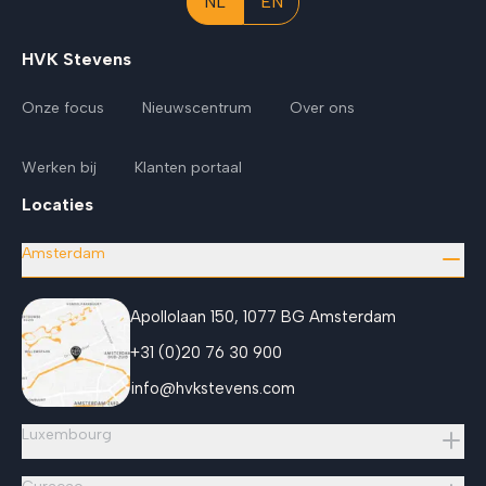
NL
EN
HVK Stevens
Onze focus
Nieuwscentrum
Over ons
Werken bij
Klanten portaal
Locaties
Amsterdam
Apollolaan 150, 1077 BG Amsterdam
+31 (0)20 76 30 900
info@hvkstevens.com
Luxembourg