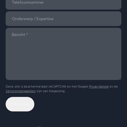
Deze site is beschermd door reCAPTCHA en het Google
Privacybeleid
en de
Servicevoorwaarden
zijn van toepassing.
Verzenden