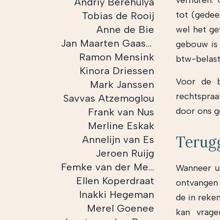
verhuren. 
Andriy Berehulya
tot (gedee
Tobias de Rooij
Anne de Bie
wel het ge
Jan Maarten Gaasbeek
gebouw is 
Ramon Mensink
btw-belast
Kinora Driessen
Voor de b
Mark Janssen
rechtspraa
Savvas Atzemoglou
door ons g
Frank van Nus
Merline Eskak
Terug
Annelijn van Es
Jeroen Ruijg
Femke van der Meulen
Wanneer u 
Ellen Koperdraat
ontvangen 
Inakki Hegeman
de in reke
Merel Goenee
kan vrage