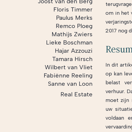
Joost van den Berg
terugvrage
Floris Timmer
om in het 
Paulus Merks
verjarings
Remco Ploeg
2017 nog di
Mathijs Zwiers
Lieke Boschman
Resu
Hajar Azzouzi
Tamara Hirsch
In dit art
Wilbert van Vliet
op kan lev
Fabiënne Reeling
belast ve
Sanne van Loon
verhuur. D
Real Estate
moet zijn 
uw situati
voldaan e
vervaardin