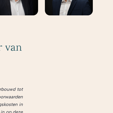
r van
erbouwd tot
oorwaarden
gskosten in
 in op deze