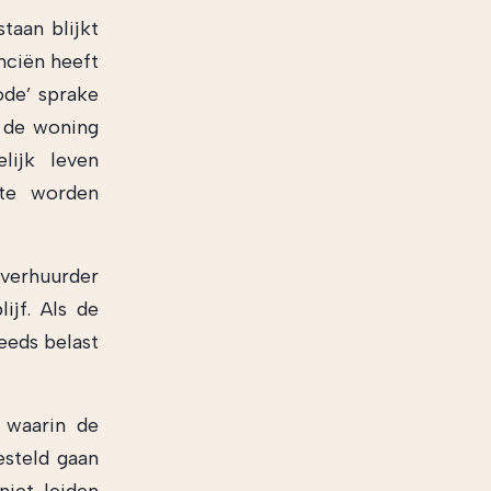
taan blijkt
nciën heeft
ode’ sprake
n de woning
lijk leven
 te worden
 verhuurder
ijf. Als de
eeds belast
r waarin de
esteld gaan