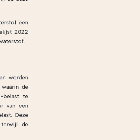
terstof een
elijst 2022
waterstof.
kan worden
r waarin de
-belast te
ur van een
last. Deze
terwijl de