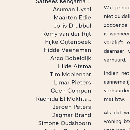
Sathees Kengatharam
Wat precie
Asuman Uysal
niet duide
Maarten Edie
zodoende a
Joris Drubbel
Romy van der Rijt
is wanneer
Fijke Gijtenbeek
verblijft
Hidde Veeneman
daarnaar 
Arco Bobeldijk
verhuurd.
Hilde Atsma
Indien het
Tim Moolenaar
aannemelij
Limar Pieters
Coen Compen
verhuurder
Rachida El Mokhtari
met btw.
Jeroen Peters
Als dat we
Dagmar Brand
woning btw
Simone Oudshoorn