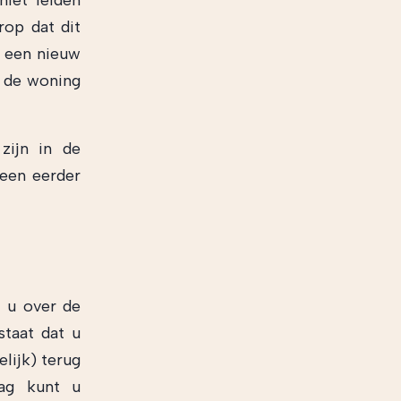
niet leiden
rop dat dit
t een nieuw
u de woning
zijn in de
 een eerder
t u over de
staat dat u
lijk) terug
rag kunt u