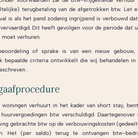
Onder voorwaarden zal de btw-vrijgestelde verhuur 
ltelijke) terugbetaling van de afgetrokken btw. Let e
val is als het pand zodanig ingrijpend is verbouwd da
vervaardigd. Dit heeft gevolgen voor de periode dat 
 moet verhuren.
eoordeling of sprake is van een nieuw gebouw, 
k bepaalde criteria ontwikkelt die wij behandelen in
eschreven .
gaafprocedure
woningen verhuurt in het kader van short stay, ben
huurvergoedingen btw verschuldigd. Daartegenover 
ning gebrachte btw op de verbouwingskosten (gedeelte
n. Het (per saldo) terug te ontvangen btw-bed