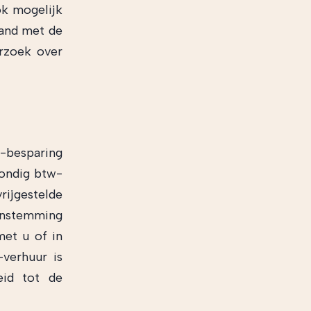
ok mogelijk
band met de
erzoek over
w-besparing
tondig btw-
ijgestelde
eenstemming
met u of in
-verhuur is
eid tot de