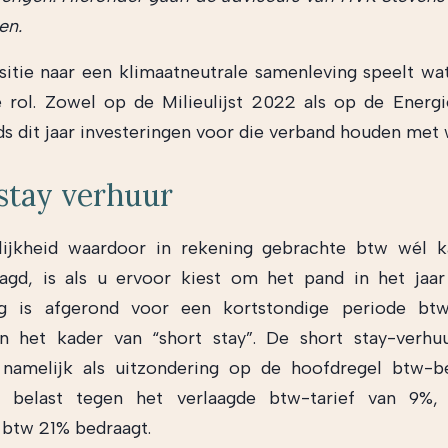
en.
nsitie naar een klimaatneutrale samenleving speelt wa
e rol. Zowel op de Milieulijst 2022 als op de Energi
s dit jaar investeringen voor die verband houden met 
stay verhuur
ijkheid waardoor in rekening gebrachte btw wél 
agd, is als u ervoor kiest om het pand in het jaa
g is afgerond voor een kortstondige periode btw
in het kader van “short stay”. De short stay-verhu
 namelijk als uitzondering op de hoofdregel btw-be
s belast tegen het verlaagde btw-tarief van 9%, 
 btw 21% bedraagt.