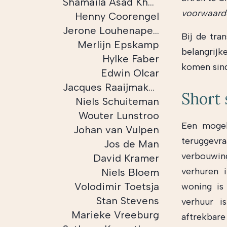
Shamaila Asad Khan
voorwaard
Henny Coorengel
Jerone Louhenapessij
Bij de tra
Merlijn Epskamp
belangrijk
Hylke Faber
komen sind
Edwin Olcar
Jacques Raaijmakers
Short 
Niels Schuiteman
Wouter Lunstroo
Een mogel
Johan van Vulpen
teruggevra
Jos de Man
verbouwin
David Kramer
verhuren 
Niels Bloem
Volodimir Toetsja
woning is
Stan Stevens
verhuur i
Marieke Vreeburg
aftrekbare